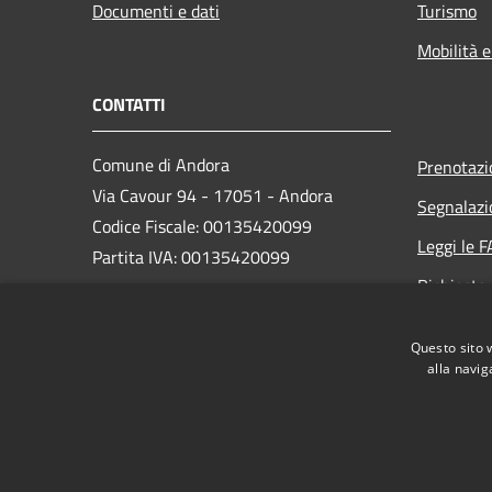
Documenti e dati
Turismo
Mobilità e
CONTATTI
Comune di Andora
Prenotaz
Via Cavour 94 - 17051 - Andora
Segnalazi
Codice Fiscale: 00135420099
Leggi le 
Partita IVA: 00135420099
Richiesta
PEC:
protocollo@cert.comunediandora.it
Questo sito 
Centralino Unico: 0182.68111
alla navig