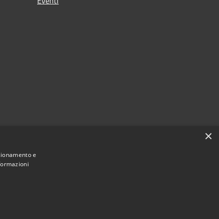
Eventi
×
nzionamento e
nformazioni