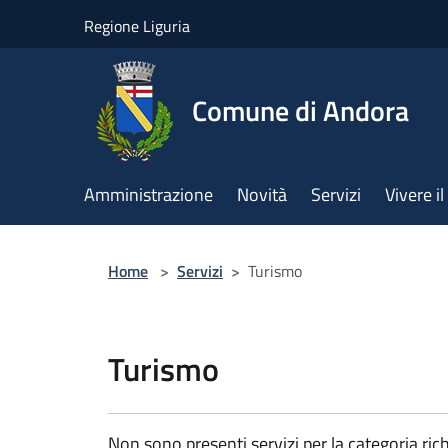
Salta al contenuto principale
Regione Liguria
Comune di Andora
Amministrazione
Novità
Servizi
Vivere 
Home
>
Servizi
>
Turismo
Turismo
Non sono presenti servizi per la categoria rich