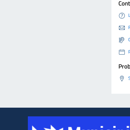
Cont
Prob