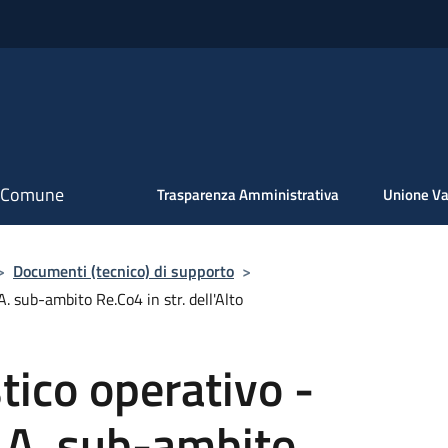
il Comune
Trasparenza Amministrativa
Unione Va
>
Documenti (tecnico) di supporto
>
A. sub-ambito Re.Co4 in str. dell'Alto
tico operativo -
U.A. sub-ambito