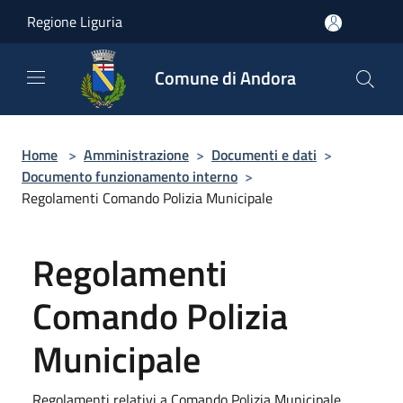
Salta al contenuto principale
Regione Liguria
Comune di Andora
Home
>
Amministrazione
>
Documenti e dati
>
Documento funzionamento interno
>
Regolamenti Comando Polizia Municipale
Regolamenti
Comando Polizia
Municipale
Regolamenti relativi a Comando Polizia Municipale