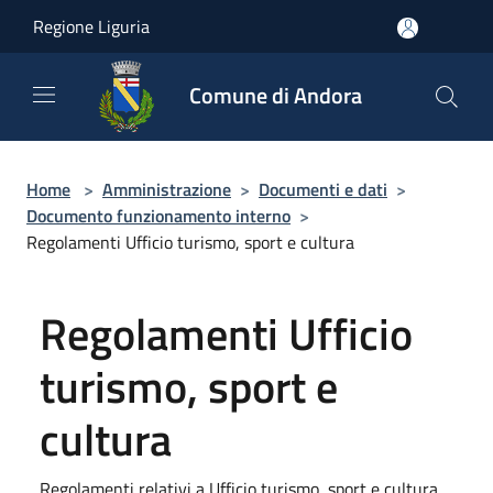
Salta al contenuto principale
Regione Liguria
Comune di Andora
Home
>
Amministrazione
>
Documenti e dati
>
Documento funzionamento interno
>
Regolamenti Ufficio turismo, sport e cultura
Regolamenti Ufficio
turismo, sport e
cultura
Regolamenti relativi a Ufficio turismo, sport e cultura