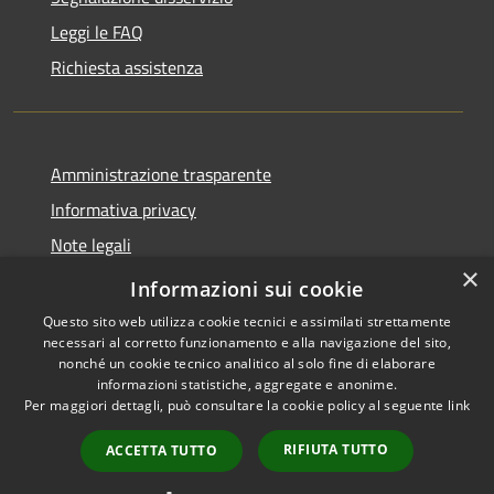
Leggi le FAQ
Richiesta assistenza
Amministrazione trasparente
Informativa privacy
Note legali
×
Dichiarazione di accessibilità
Informazioni sui cookie
Questo sito web utilizza cookie tecnici e assimilati strettamente
necessari al corretto funzionamento e alla navigazione del sito,
nonché un cookie tecnico analitico al solo fine di elaborare
informazioni statistiche, aggregate e anonime.
RSS
Copyright © 2026 • Comune di
Per maggiori dettagli, può consultare la cookie policy al seguente
link
Accessibilità
Andora • Powered by
Privacy
Municipium
Accesso
•
RIFIUTA TUTTO
ACCETTA TUTTO
Cookie
redazione