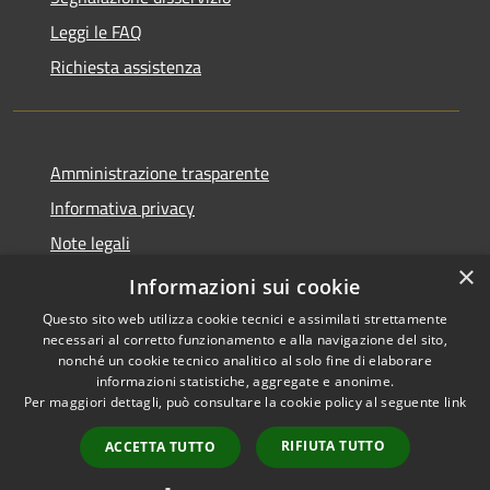
Leggi le FAQ
Richiesta assistenza
Amministrazione trasparente
Informativa privacy
Note legali
×
Dichiarazione di accessibilità
Informazioni sui cookie
Questo sito web utilizza cookie tecnici e assimilati strettamente
necessari al corretto funzionamento e alla navigazione del sito,
nonché un cookie tecnico analitico al solo fine di elaborare
informazioni statistiche, aggregate e anonime.
RSS
Copyright © 2026 • Comune di
Per maggiori dettagli, può consultare la cookie policy al seguente
link
Accessibilità
Andora • Powered by
Privacy
Municipium
Accesso
•
RIFIUTA TUTTO
ACCETTA TUTTO
Cookie
redazione