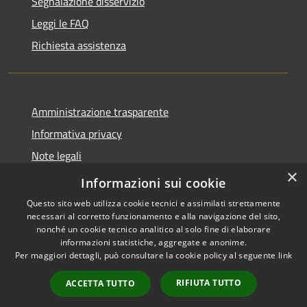
Segnalazione disservizio
Leggi le FAQ
Richiesta assistenza
Amministrazione trasparente
Informativa privacy
Note legali
×
Dichiarazione di accessibilità
Informazioni sui cookie
Questo sito web utilizza cookie tecnici e assimilati strettamente
necessari al corretto funzionamento e alla navigazione del sito,
nonché un cookie tecnico analitico al solo fine di elaborare
informazioni statistiche, aggregate e anonime.
RSS
Copyright © 2026 • Comune di
Per maggiori dettagli, può consultare la cookie policy al seguente
link
Accessibilità
Andora • Powered by
Privacy
Municipium
Accesso
•
RIFIUTA TUTTO
ACCETTA TUTTO
Cookie
redazione