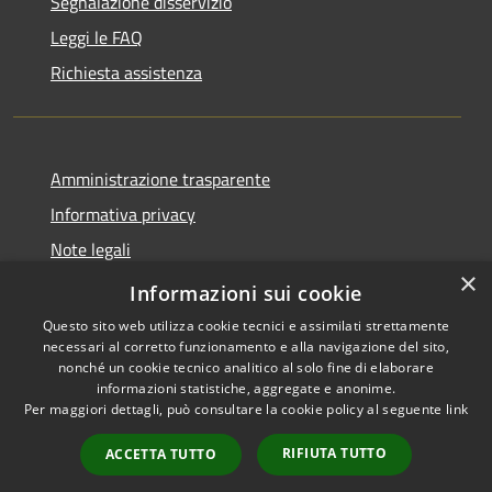
Segnalazione disservizio
Leggi le FAQ
Richiesta assistenza
Amministrazione trasparente
Informativa privacy
Note legali
×
Dichiarazione di accessibilità
Informazioni sui cookie
Questo sito web utilizza cookie tecnici e assimilati strettamente
necessari al corretto funzionamento e alla navigazione del sito,
nonché un cookie tecnico analitico al solo fine di elaborare
informazioni statistiche, aggregate e anonime.
RSS
Copyright © 2026 • Comune di
Per maggiori dettagli, può consultare la cookie policy al seguente
link
Accessibilità
Andora • Powered by
Privacy
Municipium
Accesso
•
RIFIUTA TUTTO
ACCETTA TUTTO
Cookie
redazione