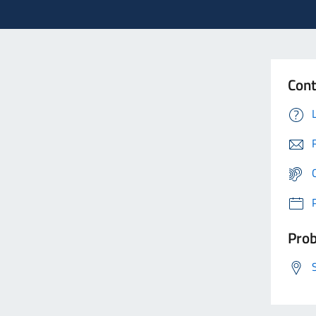
Cont
Prob