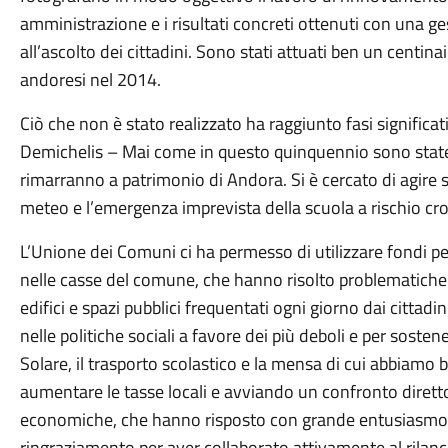
amministrazione e i risultati concreti ottenuti con una 
all’ascolto dei cittadini. Sono stati attuati ben un centin
andoresi nel 2014.
Ciò che non è stato realizzato ha raggiunto fasi significa
Demichelis – Mai come in questo quinquennio sono state 
rimarranno a patrimonio di Andora. Si è cercato di agire su
meteo e l’emergenza imprevista della scuola a rischio crol
L’Unione dei Comuni ci ha permesso di utilizzare fondi pe
nelle casse del comune, che hanno risolto problematiche 
edifici e spazi pubblici frequentati ogni giorno dai cittadin
nelle politiche sociali a favore dei più deboli e per sosten
Solare, il trasporto scolastico e la mensa di cui abbiamo b
aumentare le tasse locali e avviando un confronto diretto
economiche, che hanno risposto con grande entusiasmo alle
ringraziamento per aver collaborato attivamente al rilanc