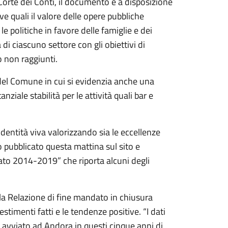
 Corte dei Conti, il documento è a disposizione
ve quali il valore delle opere pubbliche
 le politiche in favore delle famiglie e dei
à di ciascuno settore con gli obiettivi di
o non raggiunti.
del Comune in cui si evidenzia anche una
iale stabilità per le attività quali bar e
identità viva valorizzando sia le eccellenze
to pubblicato questa mattina sul sito e
dato 2014-2019” che riporta alcuni degli
la Relazione di fine mandato in chiusura
timenti fatti e le tendenze positive. “I dati
avviato ad Andora in questi cinque anni di