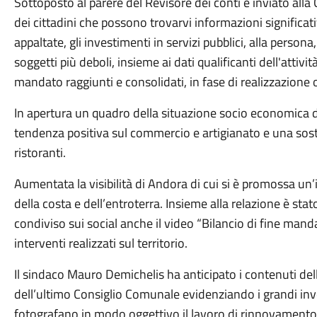
Sottoposto al parere del Revisore dei conti e inviato alla
dei cittadini che possono trovarvi informazioni significati
appaltate, gli investimenti in servizi pubblici, alla persona,
soggetti più deboli, insieme ai dati qualificanti dell'attivit
mandato raggiunti e consolidati, in fase di realizzazione 
In apertura un quadro della situazione socio economica 
tendenza positiva sul commercio e artigianato e una sostanz
ristoranti.
Aumentata la visibilità di Andora di cui si è promossa un’
della costa e dell’entroterra. Insieme alla relazione è sta
condiviso sui social anche il video “Bilancio di fine man
interventi realizzati sul territorio.
Il sindaco Mauro Demichelis ha anticipato i contenuti del
dell’ultimo Consiglio Comunale evidenziando i grandi inves
fotografano in modo oggettivo il lavoro di rinnovamento 