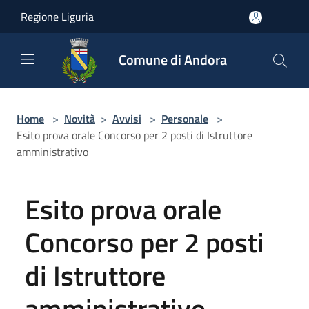
Salta al contenuto principale
Regione Liguria
Comune di Andora
Home
>
Novità
>
Avvisi
>
Personale
>
Esito prova orale Concorso per 2 posti di Istruttore
amministrativo
Esito prova orale
Concorso per 2 posti
di Istruttore
amministrativo