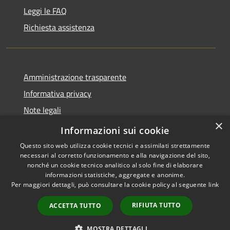
Leggi le FAQ
Richiesta assistenza
Amministrazione trasparente
Informativa privacy
Note legali
×
Dichiarazione di accessibilità
Informazioni sui cookie
Questo sito web utilizza cookie tecnici e assimilati strettamente
necessari al corretto funzionamento e alla navigazione del sito,
nonché un cookie tecnico analitico al solo fine di elaborare
informazioni statistiche, aggregate e anonime.
RSS
Copyright © 2026 • Comune di
Per maggiori dettagli, può consultare la cookie policy al seguente
link
Accessibilità
Andora • Powered by
Privacy
Municipium
Accesso
•
RIFIUTA TUTTO
ACCETTA TUTTO
Cookie
redazione
Mappa del sito
MOSTRA DETTAGLI