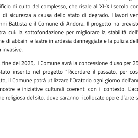
dificio di culto del complesso, che risale all’XI-XII secolo 
 di sicurezza a causa dello stato di degrado. I lavori ve
nni Battista e il Comune di Andora. Il progetto ha previ
a cui: la sottofondazione per migliorare la stabilità dell’ed
ne di abbaini e lastre in ardesia danneggiate e la pulizia del
n invasive.
 la fine del 2025, il Comune avrà la concessione d’uso per 25
stato inserito nel progetto “Ricordare il passato, per costr
ato, il Comune potrà utilizzare l’Oratorio ogni giorno dell’a
ostre e iniziative culturali coerenti con il contesto. L’
e religiosa del sito, dove saranno ricollocate opere d’arte s