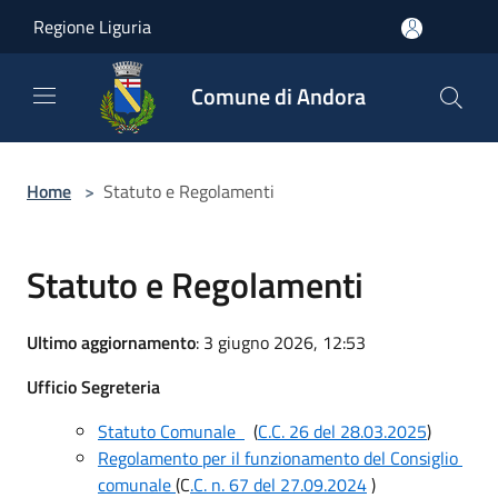
Salta al contenuto principale
Regione Liguria
Comune di Andora
Home
>
Statuto e Regolamenti
Statuto e Regolamenti
Ultimo aggiornamento
: 3 giugno 2026, 12:53
Ufficio Segreteria
Statuto Comunale
(
C.C. 26 del 28.03.2025
)
Regolamento per il funzionamento del Consiglio
comunale
(C
.C. n. 67 del 27.09.2024
)