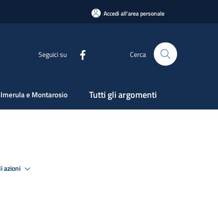
Accedi all'area personale
Seguici su
Cerca
Tutti gli argomenti
lmerula e Montarosio
i azioni