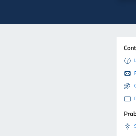
Cont
Prob