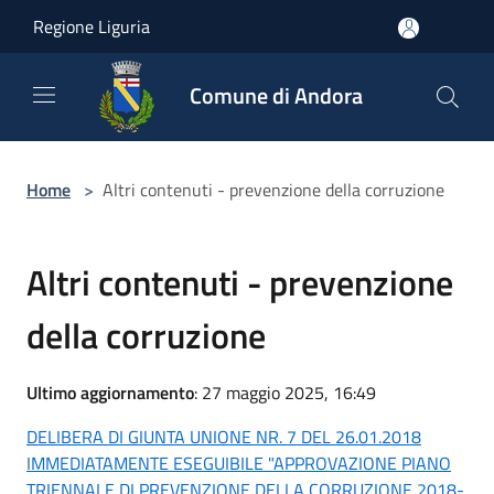
Salta al contenuto principale
Regione Liguria
Comune di Andora
Home
>
Altri contenuti - prevenzione della corruzione
Altri contenuti - prevenzione
della corruzione
Ultimo aggiornamento
: 27 maggio 2025, 16:49
DELIBERA DI GIUNTA UNIONE NR. 7 DEL 26.01.2018
IMMEDIATAMENTE ESEGUIBILE "APPROVAZIONE PIANO
TRIENNALE DI PREVENZIONE DELLA CORRUZIONE 2018-