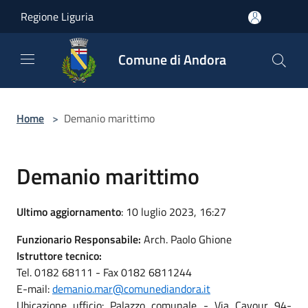
Salta al contenuto principale
Regione Liguria
Comune di Andora
Home
>
Demanio marittimo
Demanio marittimo
Ultimo aggiornamento
: 10 luglio 2023, 16:27
Funzionario Responsabile:
Arch. Paolo Ghione
Istruttore tecnico:
Tel. 0182 68111 - Fax 0182 6811244
E-mail:
demanio.mar@comunediandora.it
Ubicazione ufficio: Palazzo comunale - Via Cavour 94-