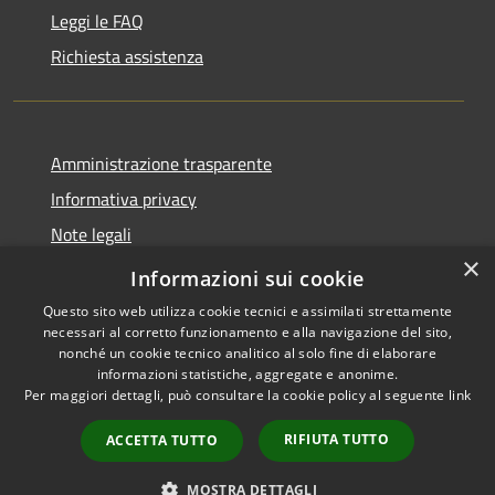
Leggi le FAQ
Richiesta assistenza
Amministrazione trasparente
Informativa privacy
Note legali
×
Dichiarazione di accessibilità
Informazioni sui cookie
Questo sito web utilizza cookie tecnici e assimilati strettamente
necessari al corretto funzionamento e alla navigazione del sito,
nonché un cookie tecnico analitico al solo fine di elaborare
informazioni statistiche, aggregate e anonime.
RSS
Copyright © 2026 • Comune di
Per maggiori dettagli, può consultare la cookie policy al seguente
link
Accessibilità
Andora • Powered by
Privacy
Municipium
Accesso
•
RIFIUTA TUTTO
ACCETTA TUTTO
Cookie
redazione
Mappa del sito
MOSTRA DETTAGLI