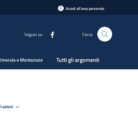
Accedi all'area personale
Seguici su
Cerca
Tutti gli argomenti
lmerula e Montarosio
i azioni