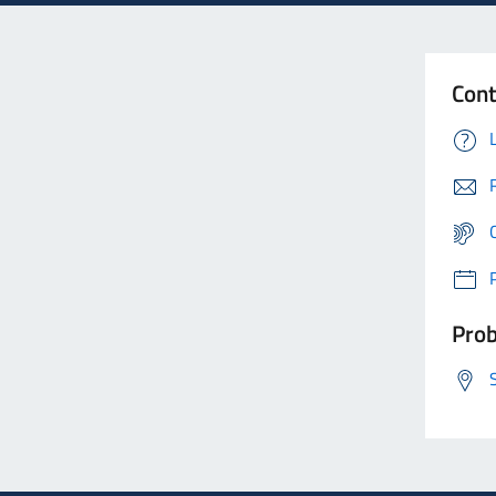
Cont
Prob