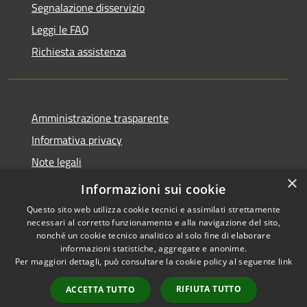
Segnalazione disservizio
Leggi le FAQ
Richiesta assistenza
Amministrazione trasparente
Informativa privacy
Note legali
×
Dichiarazione di accessibilità
Informazioni sui cookie
Questo sito web utilizza cookie tecnici e assimilati strettamente
necessari al corretto funzionamento e alla navigazione del sito,
nonché un cookie tecnico analitico al solo fine di elaborare
informazioni statistiche, aggregate e anonime.
RSS
Copyright © 2026 • Comune di
Per maggiori dettagli, può consultare la cookie policy al seguente
link
Accessibilità
Andora • Powered by
Privacy
Municipium
Accesso
•
RIFIUTA TUTTO
ACCETTA TUTTO
Cookie
redazione