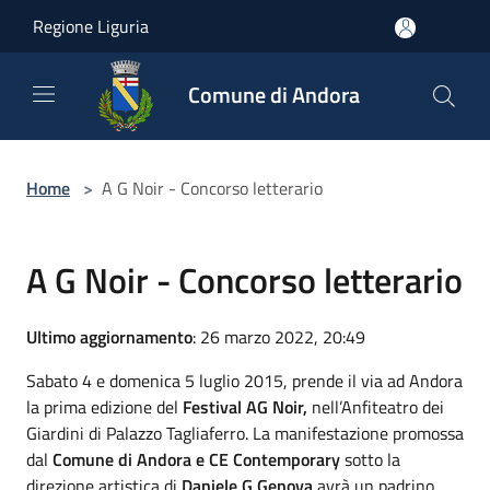
Salta al contenuto principale
Regione Liguria
Comune di Andora
Home
>
A G Noir - Concorso letterario
A G Noir - Concorso letterario
Ultimo aggiornamento
: 26 marzo 2022, 20:49
Sabato 4 e domenica 5 luglio 2015, prende il via ad Andora
la prima edizione del
Festival AG Noir,
nell’Anfiteatro dei
Giardini di Palazzo Tagliaferro. La manifestazione promossa
dal
Comune di Andora e CE Contemporary
sotto la
direzione artistica di
Daniele G Genova
avrà un padrino