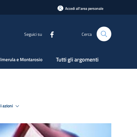
Accedi all'area personale
Seguici su
Cerca
Tutti gli argomenti
lmerula e Montarosio
i azioni