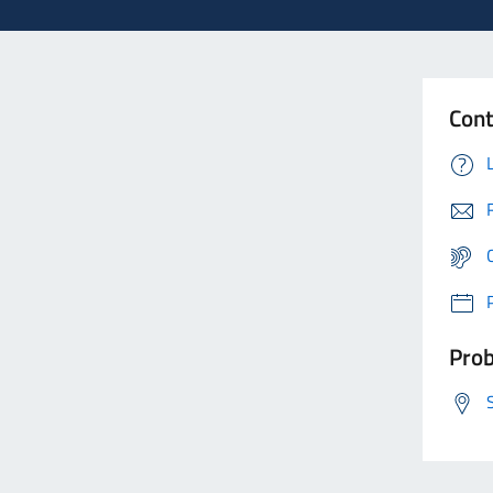
Cont
Prob