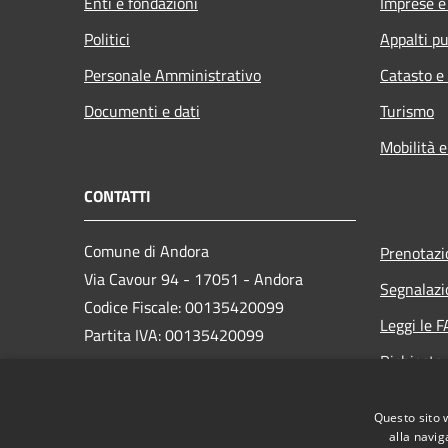
Enti e fondazioni
Imprese 
Politici
Appalti pu
Personale Amministrativo
Catasto e
Documenti e dati
Turismo
Mobilità e
CONTATTI
Comune di Andora
Prenotaz
Via Cavour 94 - 17051 - Andora
Segnalazi
Codice Fiscale: 00135420099
Leggi le 
Partita IVA: 00135420099
Richiesta
PEC:
protocollo@cert.comunediandora.it
Questo sito 
Centralino Unico: 0182.68111
alla navig