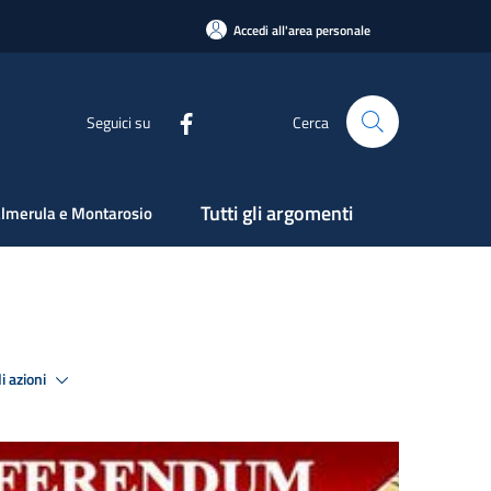
Accedi all'area personale
Seguici su
Cerca
Tutti gli argomenti
lmerula e Montarosio
i azioni