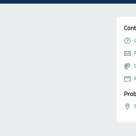
Cont
Prob