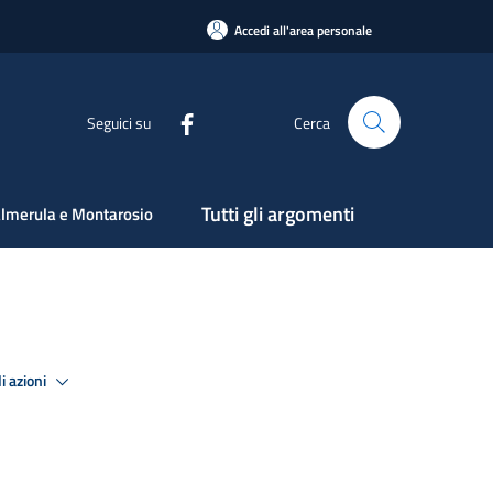
Accedi all'area personale
Seguici su
Cerca
Tutti gli argomenti
lmerula e Montarosio
i azioni