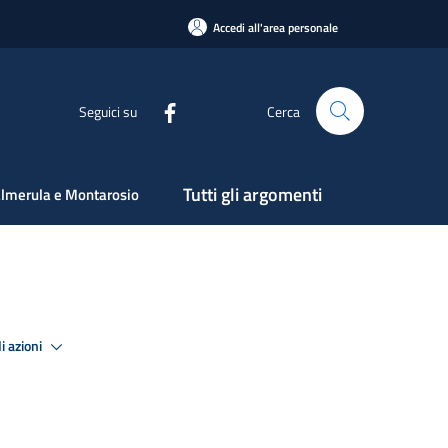
Accedi all'area personale
Seguici su
Cerca
Tutti gli argomenti
lmerula e Montarosio
i azioni