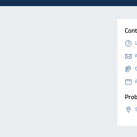
Cont
Prob