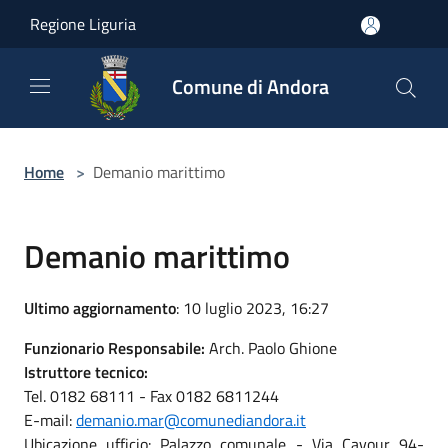
Salta al contenuto principale
Regione Liguria
Comune di Andora
Home
>
Demanio marittimo
Demanio marittimo
Ultimo aggiornamento
: 10 luglio 2023, 16:27
Funzionario Responsabile:
Arch. Paolo Ghione
Istruttore tecnico:
Tel. 0182 68111 - Fax 0182 6811244
E-mail:
demanio.mar@comunediandora.it
Ubicazione ufficio: Palazzo comunale - Via Cavour 94-