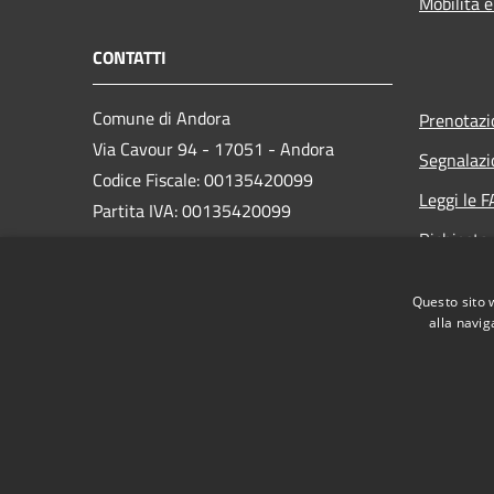
Mobilità e
CONTATTI
Comune di Andora
Prenotaz
Via Cavour 94 - 17051 - Andora
Segnalazi
Codice Fiscale: 00135420099
Leggi le 
Partita IVA: 00135420099
Richiesta
PEC:
protocollo@cert.comunediandora.it
Questo sito 
Centralino Unico: 0182.68111
alla navig
RSS
Accessibilità
Privacy
Cookie
Mappa de