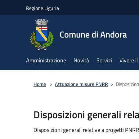
Salta al contenuto principale
Regione Liguria
Comune di Andora
Amministrazione
Novità
Servizi
Vivere 
Home
>
Attuazione misure PNRR
>
Disposizion
Disposizioni generali rel
Disposizioni generali relative a progetti PNRR