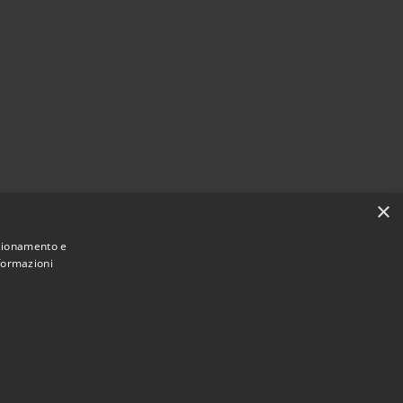
×
nzionamento e
nformazioni
Municipium
Accesso redazione
di Andora • Powered by
•