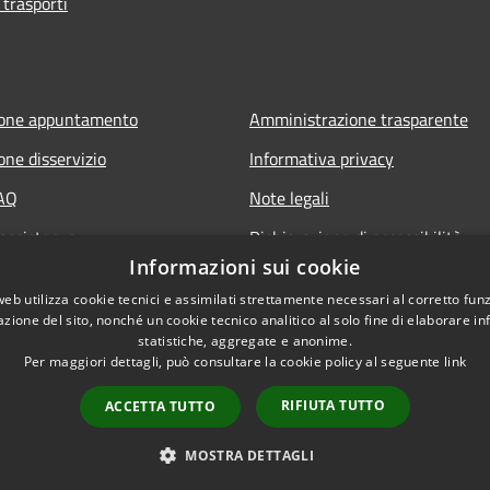
 trasporti
ione appuntamento
Amministrazione trasparente
one disservizio
Informativa privacy
FAQ
Note legali
 assistenza
Dichiarazione di accessibilità
Informazioni sui cookie
web utilizza cookie tecnici e assimilati strettamente necessari al corretto fu
azione del sito, nonché un cookie tecnico analitico al solo fine di elaborare i
statistiche, aggregate e anonime.
Per maggiori dettagli, può consultare la cookie policy al seguente
link
RIFIUTA TUTTO
ACCETTA TUTTO
l sito
Copyright © 2026 • Comune 
MOSTRA DETTAGLI