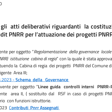
0
 gli
atti deliberativi riguardanti la costit
it PNRR per l’attuazione dei progetti PNRR 
nte per oggetto “
Regolamentazione della governance locale 
NRR) istituzione cabina di regia
” con la quale è stata approv
ituendo la Cabina di regia dei progetti PNRR del Comune d
igente Area III;
3.2023 -
Schema della Governance
vente per oggetto “
Linee guida controlli interni PNRR
ente area II, ( sostituito dal RSF in caso di progetti PNRR
rio con funzioni istruttorie.
.2023
C
ontributi Pnrr Assegnati