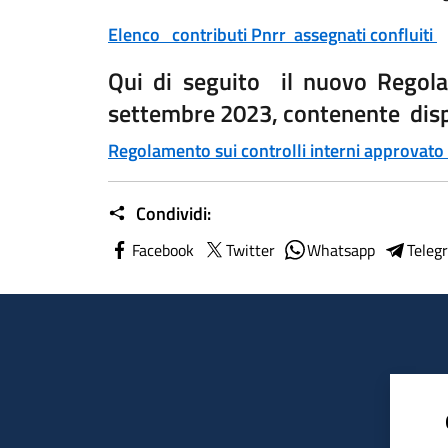
Elenco contributi Pnrr assegnati confluiti
Qui di seguito il nuovo Regola
settembre 2023, contenente dispo
Regolamento sui controlli interni approvat
Condividi:
Facebook
Twitter
Whatsapp
Teleg