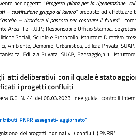
vente per oggetto “
Progetto pilota per la rigenerazione cu
i – costituzione gruppo di lavoro
”
preposto ad effettuare tut
astello – ricordare il passato per costruire il futuro
” compo
ente Area III e R.U.P.; Responsabile Ufficio Stampa, Segreter
tiche Sociali, Scuole e Protocollo; Istruttore Direttivo presso
lici, Ambiente, Demanio, Urbanistica, Edilizia Privata, SUAP,
nistica, Edilizia Privata, SUAP, Paesaggio;n.1 Istruttore D
li
atti deliberativi con il quale è stato aggio
ficati i progetti confluiti
bera G.C. N. 44 del 08.03.2023 linee guida controlli in
ntributi PNRR assegnati- aggiornato"
nizione dei progetti non nativi ( confluiti ) PNRR"