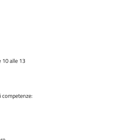
 10 alle 13
ti competenze:
are