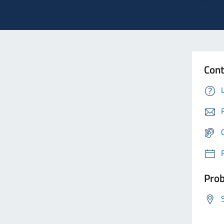
Cont
Prob