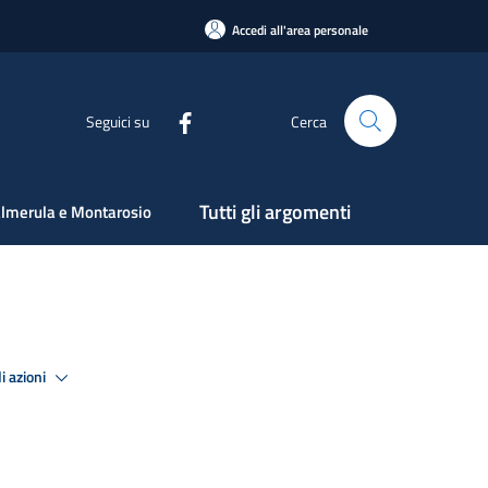
Accedi all'area personale
Seguici su
Cerca
Tutti gli argomenti
lmerula e Montarosio
i azioni