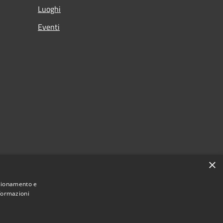
Luoghi
Eventi
×
nzionamento e
nformazioni