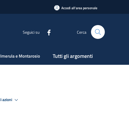
Accedi all'area personale
Seguici su
Cerca
Tutti gli argomenti
lmerula e Montarosio
i azioni