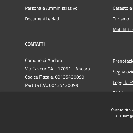
Personale Amministrativo
Catasto e
Documenti e dati
Turismo
Mobilità e
CONTATTI
Comune di Andora
Prenotaz
Via Cavour 94 - 17051 - Andora
Segnalazi
Codice Fiscale: 00135420099
Leggi le 
Partita IVA: 00135420099
Richiesta
PEC:
protocollo@cert.comunediandora.it
Questo sito 
Centralino Unico: 0182.68111
alla navig