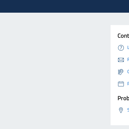
Cont
Prob