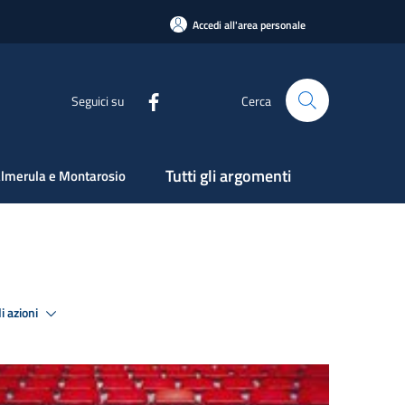
Accedi all'area personale
Seguici su
Cerca
Tutti gli argomenti
lmerula e Montarosio
i azioni