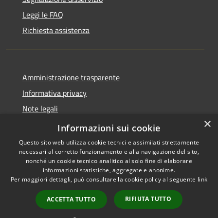
Leggi le FAQ
Richiesta assistenza
Amministrazione trasparente
Informativa privacy
Note legali
×
Dichiarazione di accessibilità
Informazioni sui cookie
Questo sito web utilizza cookie tecnici e assimilati strettamente
necessari al corretto funzionamento e alla navigazione del sito,
nonché un cookie tecnico analitico al solo fine di elaborare
informazioni statistiche, aggregate e anonime.
RSS
Copyright © 2026 • Comune di
Per maggiori dettagli, può consultare la cookie policy al seguente
link
Accessibilità
Andora • Powered by
Privacy
Municipium
Accesso
•
RIFIUTA TUTTO
ACCETTA TUTTO
Cookie
redazione