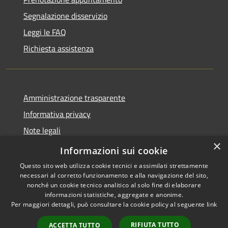
Segnalazione disservizio
Leggi le FAQ
Richiesta assistenza
Amministrazione trasparente
Informativa privacy
Note legali
×
Dichiarazione di accessibilità
Informazioni sui cookie
Questo sito web utilizza cookie tecnici e assimilati strettamente
necessari al corretto funzionamento e alla navigazione del sito,
nonché un cookie tecnico analitico al solo fine di elaborare
informazioni statistiche, aggregate e anonime.
RSS
Copyright © 2026 • Comune di
Per maggiori dettagli, può consultare la cookie policy al seguente
link
Accessibilità
Andora • Powered by
Privacy
Municipium
Accesso
•
RIFIUTA TUTTO
ACCETTA TUTTO