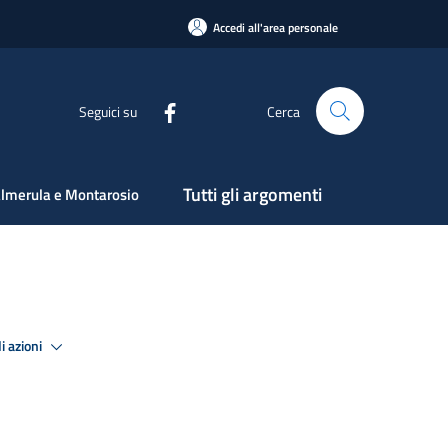
Accedi all'area personale
Seguici su
Cerca
Tutti gli argomenti
lmerula e Montarosio
i azioni