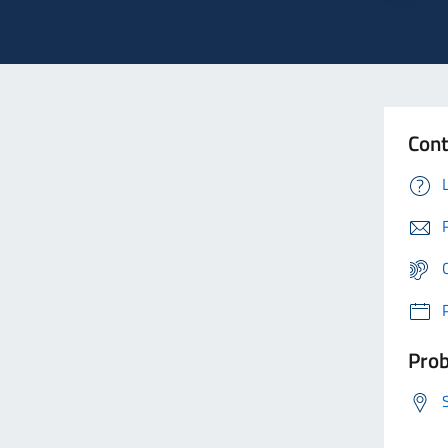
Cont
Prob