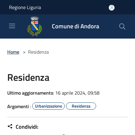
Salta al contenuto principale
Regione Liguria
Comune di Andora
Home
>
Residenza
Residenza
Ultimo aggiornamento
: 16 aprile 2024, 09:58
Argomenti
:
Urbanizzazione
Residenza
Condividi: