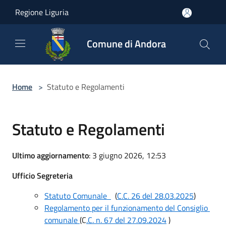
Salta al contenuto principale
Regione Liguria
Comune di Andora
Home
>
Statuto e Regolamenti
Statuto e Regolamenti
Ultimo aggiornamento
: 3 giugno 2026, 12:53
Ufficio Segreteria
Statuto Comunale
(
C.C. 26 del 28.03.2025
)
Regolamento per il funzionamento del Consiglio
comunale
(C
.C. n. 67 del 27.09.2024
)