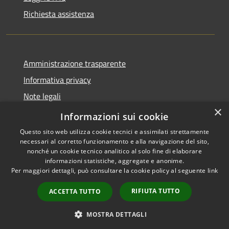
Richiesta assistenza
Amministrazione trasparente
Informativa privacy
Note legali
×
Dichiarazione di accessibilità
Informazioni sui cookie
Questo sito web utilizza cookie tecnici e assimilati strettamente
necessari al corretto funzionamento e alla navigazione del sito,
nonché un cookie tecnico analitico al solo fine di elaborare
informazioni statistiche, aggregate e anonime.
RSS
Copyright © 2026 • Comune di
Per maggiori dettagli, può consultare la cookie policy al seguente
link
Accessibilità
Andora • Powered by
Privacy
Municipium
Accesso
•
RIFIUTA TUTTO
ACCETTA TUTTO
Cookie
redazione
Mappa del sito
MOSTRA DETTAGLI