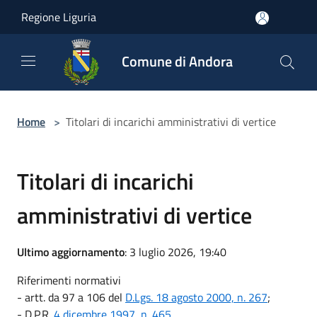
Salta al contenuto principale
Regione Liguria
Comune di Andora
Home
>
Titolari di incarichi amministrativi di vertice
Titolari di incarichi
amministrativi di vertice
Ultimo aggiornamento
: 3 luglio 2026, 19:40
Riferimenti normativi
- artt. da 97 a 106 del
D.Lgs. 18 agosto 2000, n. 267
;
- D.P.R.
4 dicembre 1997, n. 465.