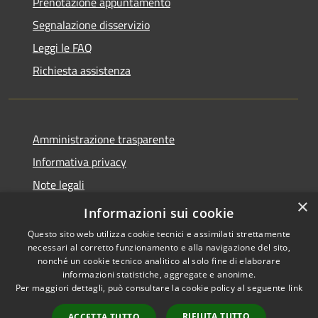
Prenotazione appuntamento
Segnalazione disservizio
Leggi le FAQ
Richiesta assistenza
Amministrazione trasparente
Informativa privacy
Note legali
×
Dichiarazione di accessibilità
Informazioni sui cookie
Questo sito web utilizza cookie tecnici e assimilati strettamente
necessari al corretto funzionamento e alla navigazione del sito,
nonché un cookie tecnico analitico al solo fine di elaborare
informazioni statistiche, aggregate e anonime.
RSS
Copyright © 2026 • Comune di
Per maggiori dettagli, può consultare la cookie policy al seguente
link
Accessibilità
Andora • Powered by
Privacy
Municipium
Accesso
•
RIFIUTA TUTTO
ACCETTA TUTTO