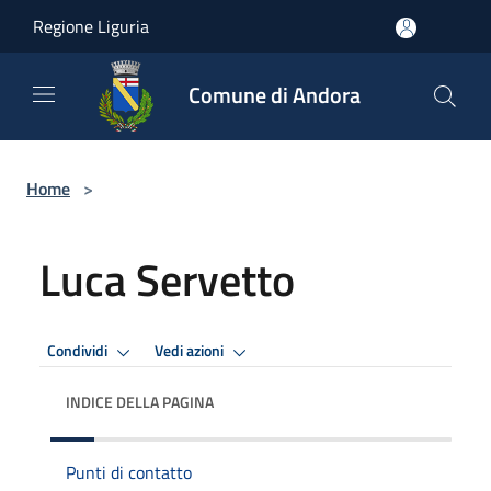
Salta al contenuto principale
Regione Liguria
Comune di Andora
Home
>
Luca Servetto
Condividi
Vedi azioni
INDICE DELLA PAGINA
Punti di contatto