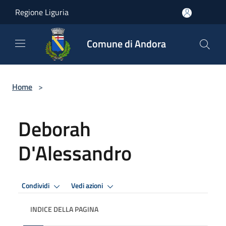
Salta al contenuto principale
Regione Liguria
Comune di Andora
Home
>
Deborah
D'Alessandro
Condividi
Vedi azioni
INDICE DELLA PAGINA