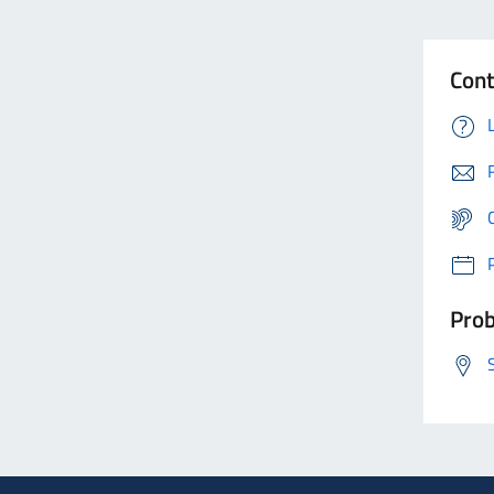
Cont
Prob