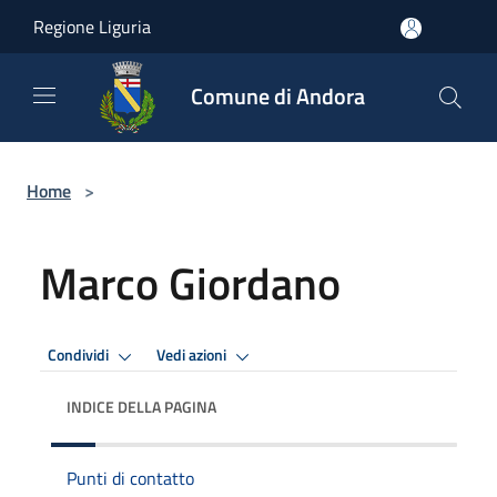
Salta al contenuto principale
Regione Liguria
Comune di Andora
Home
>
Marco Giordano
Condividi
Vedi azioni
INDICE DELLA PAGINA
Punti di contatto