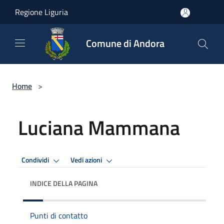
Salta al contenuto principale
Regione Liguria
Comune di Andora
Home
>
Luciana Mammana
Condividi
Vedi azioni
INDICE DELLA PAGINA
Punti di contatto