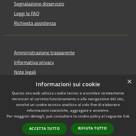
Segnalazione disservizio
Leggi le FAQ
Richiesta assistenza
Amministrazione trasparente
Informativa privacy
Note legali
×
Dichiarazione di accessibilità
Informazioni sui cookie
Questo sito web utilizza cookie tecnici e assimilati strettamente
necessari al corretto funzionamento e alla navigazione del sito,
nonché un cookie tecnico analitico al solo fine di elaborare
informazioni statistiche, aggregate e anonime.
RSS
Copyright © 2026 • Comune di
Per maggiori dettagli, può consultare la cookie policy al seguente
link
Accessibilità
Andora • Powered by
Privacy
Municipium
Accesso
•
RIFIUTA TUTTO
ACCETTA TUTTO
Cookie
redazione