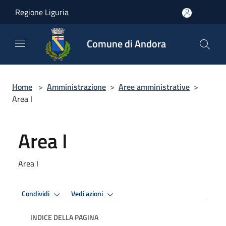
Salta al contenuto principale
Regione Liguria
Comune di Andora
Home
>
Amministrazione
>
Aree amministrative
>
Area I
Area I
Area I
Condividi
Vedi azioni
INDICE DELLA PAGINA