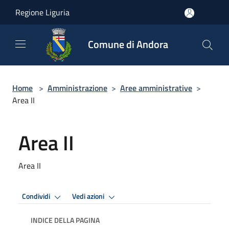
Salta al contenuto principale
Regione Liguria
Comune di Andora
Home
>
Amministrazione
>
Aree amministrative
>
Area II
Area II
Area II
Condividi
Vedi azioni
INDICE DELLA PAGINA