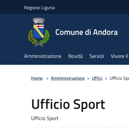
Salta al contenuto principale
Regione Liguria
Comune di Andora
Amministrazione
Novità
Servizi
Vivere 
Home
>
Amministrazione
>
Uffici
>
Ufficio Sp
Ufficio Sport
Ufficio Sport