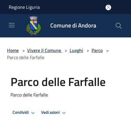
Salta al contenuto principale
Regione Liguria
Comune di Andora
Home
>
Vivere il Comune
>
Luoghi
>
Parco
>
Parco delle Farfalle
Parco delle Farfalle
Parco delle Farfalle
Condividi
Vedi azioni