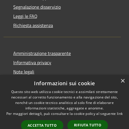
Segnalazione disservizio
Leggi le FAQ
Richiesta assistenza
Amministrazione trasparente
Informativa privacy
Note legali
×
Dichiarazione di accessibilità
Informazioni sui cookie
Questo sito web utilizza cookie tecnici e assimilati strettamente
necessari al corretto funzionamento e alla navigazione del sito,
nonché un cookie tecnico analitico al solo fine di elaborare
informazioni statistiche, aggregate e anonime.
RSS
Copyright © 2026 • Comune di
Per maggiori dettagli, può consultare la cookie policy al seguente
link
Accessibilità
Andora • Powered by
Privacy
Municipium
Accesso
•
RIFIUTA TUTTO
ACCETTA TUTTO