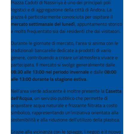
Piazza Caduti di Nassiriya è uno dei principali poli
logistici e di aggregazione della città di Andora. La
piazza è particolarmente conosciuta per ospitare il
mercato settimanale del lunedì
, appuntamento storico
e molto frequentato sia dai residenti che dai visitatori.
Durante le giornate di mercato, l’area si anima con le
tradizionali bancarelle dedicate a prodotti di vario
genere, contribuendo a creare un’atmosfera vivace e
partecipata. Il mercato si svolge generalmente dalle
08:30 alle 13:00 nel periodo invernale
e dalle
08:00
alle 13:00 durante la stagione estiva
.
Nell’area verde adiacente è inoltre presente la
Casetta
dell’Acqua
, un servizio pubblico che permette di
acquistare acqua naturale e frizzante filtrata a costo
simbolico, rappresentando un’iniziativa orientata alla
sostenibilità e alla riduzione dell’utilizzo della plastica.
Grazie alla vicinanza con le spiagge, i negozi e il nuovo