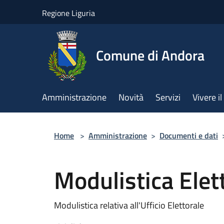
Salta al contenuto principale
Regione Liguria
Comune di Andora
Amministrazione
Novità
Servizi
Vivere 
Home
>
Amministrazione
>
Documenti e dati
Modulistica Elet
Modulistica relativa all'Ufficio Elettorale