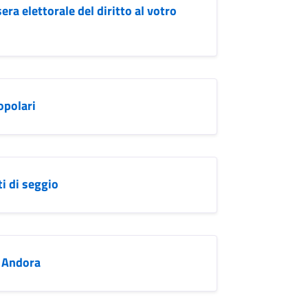
ra elettorale del diritto al votro
opolari
i di seggio
i Andora