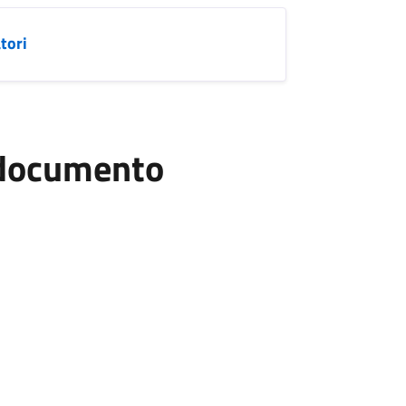
tori
l documento